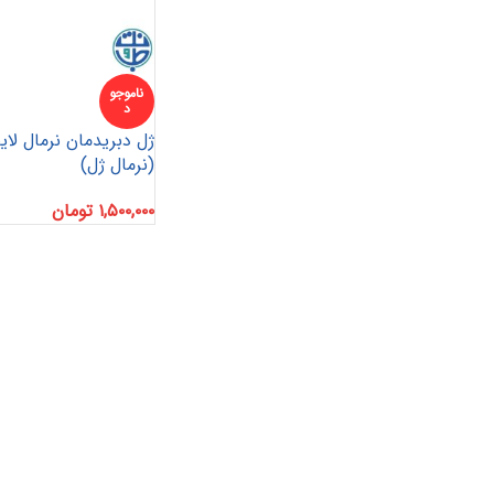
ناموجو
د
ژل دبریدمان نرمال لا
پانسمان آلژینات
آنتی باکتریال
هیدروژل
(نرمال ژل)
پانسمان هیدروفایبر
پانسمان جاذب
کرم و پماد
۱,۵۰۰,۰۰۰
تومان
هیدروکلوئید
ضد بیوفیلم
بند آورنده
چسب و فیلم شفاف
پانسمان بیولوژیک