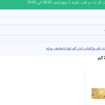
ار نت و طب: شنبه تا چهارشنبه 08:00 الی 18:00
 نام ورکشاپ لیزر کم توان
تخفیف ویژه
م