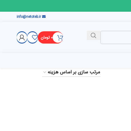
info@netoteb.ir
۰
تومان