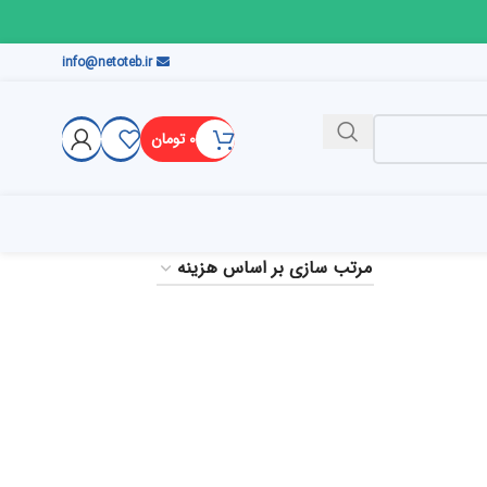
info@netoteb.ir
۰
تومان