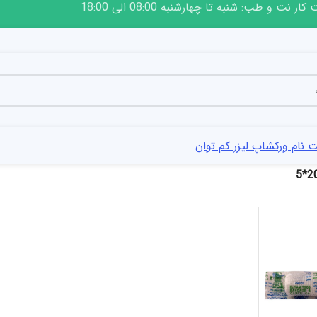
ار نت و طب: شنبه تا چهارشنبه 08:00 الی 18:00
 نام ورکشاپ لیزر کم توان
20