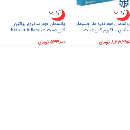
ناموجو
ناموجو
د
د
پانسمان فوم نقره دار چسبدار
پانسمان فوم ساکروم بیاتین
بیاتین ساکروم کلوپلاست
کلوپلاست Biatain Adhesive
Foam Dressing | Sacral
۸,۶۱۷,۲۹۵
تومان
۵۳۳,۰۰۰
تومان