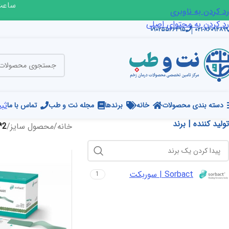
ساعت ک
رد کردن به ناوبری
رد کردن به محتوای اصلی
۰۹۰۲۵۵۶۶۴۹۵
۰۲۱-۸۶۰۹۴۸۹۹
ثبت
دسته بندی محصولات
خانه
برندها
مجله نت و طب
تماس با ما
تولید کننده | برند
خانه
/
محصول سایز
/
2*50
Sorbact | سوربکت
1