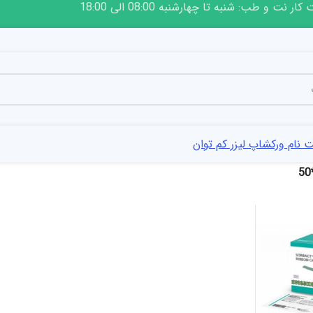
ار نت و طب: شنبه تا چهارشنبه 08:00 الی 18:00
 نام ورکشاپ لیزر کم توان