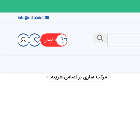
info@netoteb.ir
۰
تومان