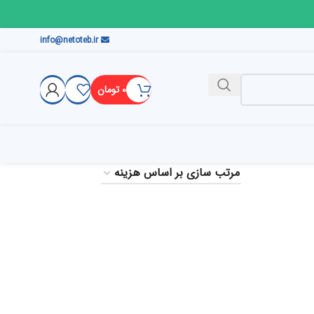
info@netoteb.ir
۰
تومان