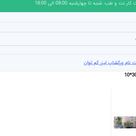
ار نت و طب: شنبه تا چهارشنبه 08:00 الی 18:00
 نام ورکشاپ لیزر کم توان
300