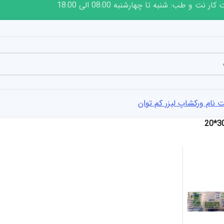
ار نت و طب: شنبه تا چهارشنبه 08:00 الی 18:00
 نام ورکشاپ لیزر کم توان
300