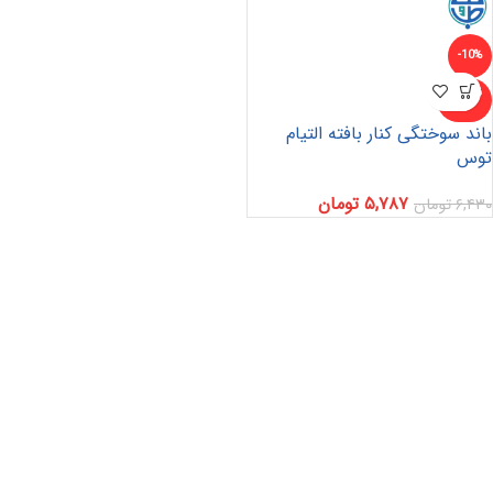
-10%
ناموجو
د
باند سوختگی کنار بافته التیام
توس
۵,۷۸۷
تومان
۶,۴۳۰
تومان