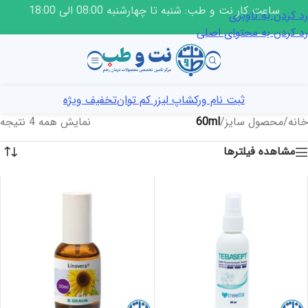
ساعت کار نت و طب: شنبه تا چهارشنبه 08:00 الی 18:00
رد کردن به ناوبری
رد کردن به محتوای اصلی
ثبت نام ورکشاپ لیزر کم توان
تخفیف ویژه
خانه
/
محصول سایز
/
60ml
نمایش همه 4 نتیجه
مشاهده فیلترها