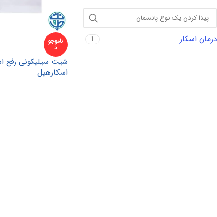
درمان اسکار
1
ناموجو
د
شیت سیلیکونی رفع اس
پانسمان آلژینات
آنتی باکتریال
هیدروژل
اسکارهیل
پانسمان هیدروفایبر
پانسمان جاذب
کرم و پماد
هیدروکلوئید
ضد بیوفیلم
بند آورنده
چسب و فیلم شفاف
پانسمان بیولوژیک