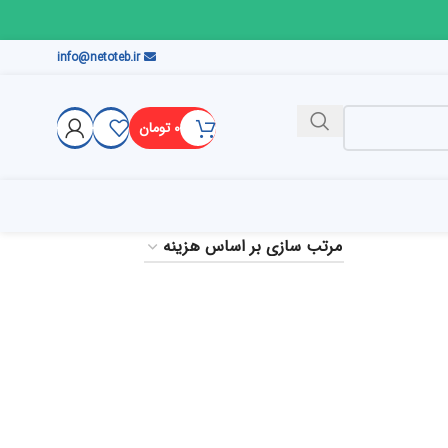
info@netoteb.ir
۰
تومان