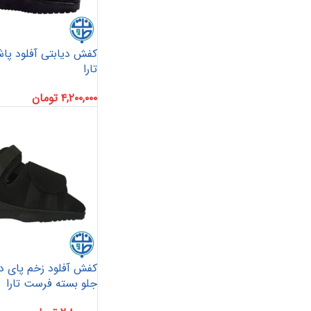
کفش دیابتی آفلود پا
تارا
۴,۲۰۰,۰۰۰
تومان
کفش آفلود زخم پای دی
جلو بسته فرست تارا