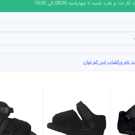
ار نت و طب: شنبه تا چهارشنبه 08:00 الی 18:00
 نام ورکشاپ لیزر کم توان