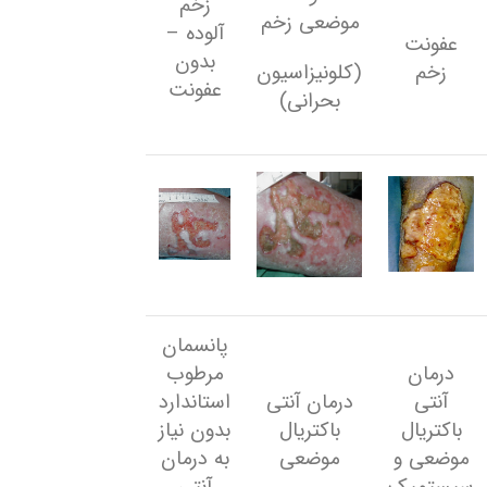
زخم
موضعی زخم
آلوده –
عفونت
بدون
زخم
(کلونیزاسیون
عفونت
بحرانی)
پانسمان
درمان
مرطوب
آنتی
درمان آنتی
استاندارد
‏باکتریال
‏باکتریال
بدون نیاز
موضعی و
موضعی
به درمان