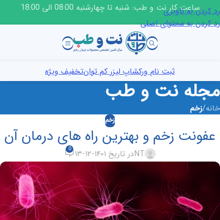
ساعت کار نت و طب: شنبه تا چهارشنبه 08:00 الی 18:00
رد کردن به ناوبری
رد کردن به محتوای اصلی
ثبت نام ورکشاپ لیزر کم توان
تخفیف ویژه
مجله نت و طب
خانه
/
زخم
زخم
عفونت زخم و بهترین راه های درمان آن
0
NT
در تاریخ ۱۴۰۱-۱۲-۱۳