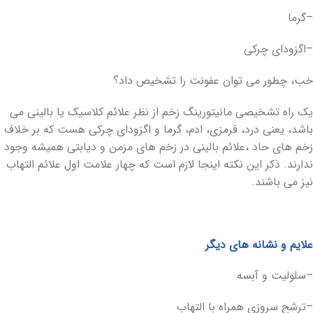
–گرما
–اگزودای چرکی
خب، چطور می توان عفونت را تشخیص داد؟
یک راه تشخیصی مانیتورینگ زخم از نظر علائم کلاسیک یا بالینی می
باشد، یعنی درد، قرمزی، ادم، گرما و اگزودای چرکی هست که بر خلاف
زخم های حاد ،علائم بالینی در زخم های مزمن و دیابتی همیشه وجود
ندارند. ذکر این نکته اینجا لازم است که چهار علامت اول علائم التهاب
نیز می‏ باشند.
علایم و نشانه‏ های دیگر
–سلولیت و آبسه
–ترشح سروزی همراه با التهاب