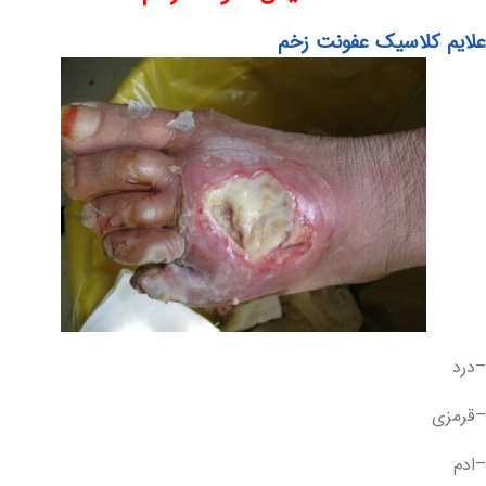
علایم کلاسیک عفونت زخم
–درد
–قرمزی
–ادم