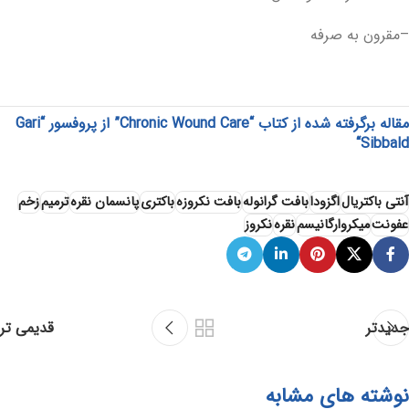
–مقرون به صرفه
مقاله برگرفته شده از کتاب “Chronic Wound Care” از پروفسور “Gari
“
Sibbald
آنتی باکتریال
اگزودا
بافت گرانوله
بافت نکروزه
باکتری
پانسمان نقره
ترمیم
زخم
عفونت
میکروارگانیسم
نقره
نکروز
جدیدتر
قدیمی تر
نوشته های مشابه