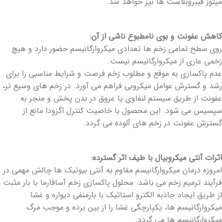
میتوز فیبروبلاست ها نیز خواهد شد.
کاهش عفونت و بوی نامطبوع ناشی از آن:
روی سطح تمامی زخم ها تعدادی میکروارگانیسم حضور دارد و هیچ
زخمی عاری از میکروارگانیسم نیست.
عدم پاکسازی به موقع و مطلوب زخم فرصت و شرایط مناسبی را برای
رشد و گسترش عوامل میکروبی فراهم می آورد. در زخم های وسیع تر،
عفونت از طریق سیستم لنفاوی یا عروق در بدن پخش و منجر به
سپسیس می شود. این محصول با خاصیت کنترل اگزودا مانع از
گسترش عفونت در زخم های آلوده می گردد.
اثرات آنتی میکروبیال با طیف اثر گسترده:
امروزه درمان میکروارگانیسم مقاوم به آنتی بیوتیک ها چالش مهمی در
فرآیند ترمیم زخم می باشد. محلول پاکسازی زخم آسافارما با بار مثبت
از طریق ایجاد جاذبه الکترو استاتیک با بارمنفی دیواره و غشا
میکروارگانیسم ها، یکپارچگی غشا را از بین برده و موجب مرگ
میکروارگانیسم ها می گردد.