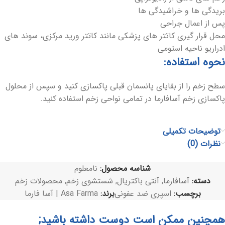
بریدگی ها و خراشیدگی ها
پس از اعمال جراحی
محل قرار گیری کاتتر های پزشکی مانند کاتتر ورید مرکزی، سوند های
ادراریو ناحیه استومی
نحوه استفاده:
سطح زخم را از بقایای پانسمان قبلی پاکسازی کنید و سپس از محلول
پاکسازی زخم آسافارما در تمامی نواحی زخم استفاده کنید.
توضیحات تکمیلی
نظرات (0)
شناسه محصول:
نامعلوم
دسته:
آسافارما
,
آنتی باکتریال
,
شستشوی زخم
,
محصولات زخم
برچسب:
اسپری ضد عفونی
برند:
Asa Farma | آسا فارما
همچنین ممکن است دوست داشته باشید;