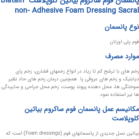
پانسمان فوم ساکروم بیاتین کلوپلاست Biatain
non- Adhesive Foam Dressing Sacral
نوع پانسمان
فوم پلی اورتان
موارد مصرف
زخم‏ های با ترشح کم تا زیاد در انواع زخم‏های فشاری، زخم پای
دیابتیک و زخم ‏های عروقی پا. همچنین درمان زخم ‏های حاد نظیر
سوختگی‏ ها، محل دهنده پیوند پوست، زخم محل جراحی و ساییدگی‏
ها نیز استفاده نمود.
مکانیسم عمل پانسمان فوم ساکروم بیاتین
کلوپلاست
بیاتین نسل جدیدی از پانسمان‏های فوم (Foam dressings) است که