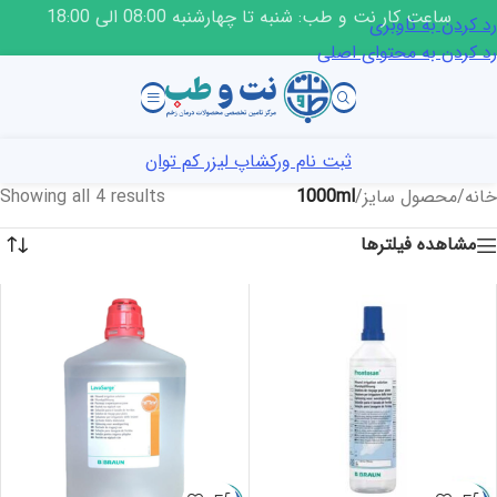
ساعت کار نت و طب: شنبه تا چهارشنبه 08:00 الی 18:00
رد کردن به ناوبری
رد کردن به محتوای اصلی
ثبت نام ورکشاپ لیزر کم توان
خانه
/
محصول سایز
/
1000ml
Showing all 4 results
مشاهده فیلترها