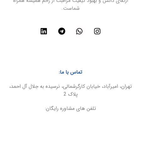
ارتقای دانش و بهبود کیفیت مراقبت از زخم همیشه همراه
شماست.
تماس با ما:
تهران، امیرآباد، خیابان کارگرشمالی، نرسیده به جلال آل احمد،
پلاک 2
تلفن های مشاوره رایگان:
021-86094899
09025566495