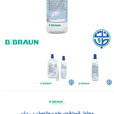
محلول شستشوی زخم پرونتوسان بی بران