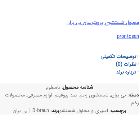
محلول شستشوی پرونتوسان بی بران
prontosan
توضیحات تکمیلی
نظرات (0)
درباره برند
شناسه محصول:
نامعلوم
دسته:
بی بران
,
شستشوی زخم
,
ضد بیوفیلم
,
لوازم مصرفی
,
محصولات
زخم
برچسب:
اسپری و محلول شستشو
برند:
B-braun | بی بران