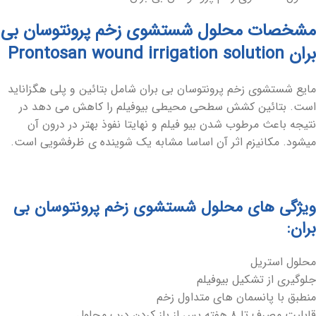
مشخصات محلول شستشوی زخم پرونتوسان بی
بران Prontosan wound irrigation solution
مایع شستشوی زخم پرونتوسان بی بران شامل بتائین و پلی هگزاناید
است. بتائین کشش سطحی محیطی بیوفیلم را کاهش می دهد در
نتیجه باعث مرطوب شدن بیو فیلم و نهایتا نفوذ بهتر در درون آن
میشود. مکانیزم اثر آن اساسا مشابه یک شوینده ی ظرفشویی است.
ویژگی های محلول شستشوی زخم پرونتوسان بی
بران:
محلول استریل
جلوگیری از تشکیل بیوفیلم
منطبق با پانسمان های متداول زخم
قابلیت مصرف تا ۸ هفته پس از باز کردن درب محلول