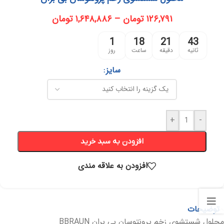
۱۲۶,۷۹۱
تومان
–
۱,۶۴۸,۸۸۶
تومان
1
18
21
42
ثانیه
دقیقه
ساعت
روز
سایز
+
-
افزودن به سبد خرید
افزودن به علاقه مندی
توضیحات
محلول شستشوی زخم پرونتوسان بی بران BBRAUN