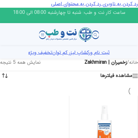
رد کردن به ناوبری
رد کردن به محتوای اصلی
ساعت کار نت و طب: شنبه تا چهارشنبه 08:00 الی 18:00
ثبت نام ورکشاپ لیزر کم توان
تخفیف ویژه
خانه
/
زخمیران | Zakhmiran
نمایش همه 5 نتیجه
مشاهده فیلترها