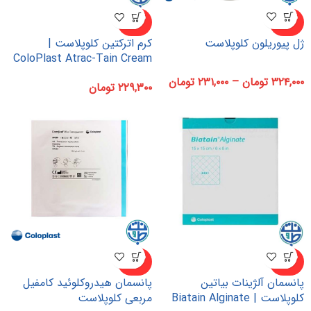
ناموجو
ناموجو
د
د
ژل پیوریلون کلوپلاست
کرم اترکتین کلوپلاست |
ColoPlast Atrac-Tain Cream
۳۲۴,۰۰۰
تومان
–
۲۳۱,۰۰۰
تومان
۲۲۹,۳۰۰
تومان
ناموجو
ناموجو
د
د
پانسمان آلژینات بیاتین
پانسمان هیدروکلوئید کامفیل
کلوپلاست | Biatain Alginate
مربعی کلوپلاست