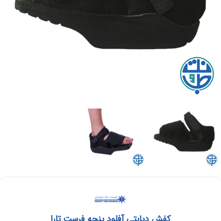
کفش دیابتی آفلود پنجه فرست تارا