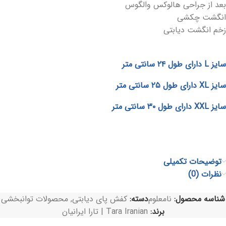
بعد از جراحی هالوکس والگوس
انگشت چکشی
زخم انگشت دیابتی
سایز L دارای طول ۲۴ سانتی متر
سایز XL دارای طول ۲۵ سانتی متر
سایز XXL دارای طول ۳۰ سانتی متر
توضیحات تکمیلی
نظرات (0)
شناسه محصول:
نامعلوم
دسته:
کفش پای دیابتی
,
محصولات توانبخشی
برند:
Tara Iranian | تارا ایرانیان