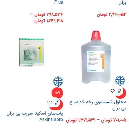
بران
Plus
۲,۹۴۰,۰۵۲
تومان
۷۹۸,۵۳۶
تومان
–
۱,۲۴۹,۶۱۸
تومان
-۵%
-۵%
محلول شستشوی زخم لاواسرج
ناموجو
د
بی بران
پانسمان آسکینا سورب بی بران
Askina sorb
۷۰۱,۰۰۵
تومان
–
۱,۳۷۱,۵۳۱
تومان