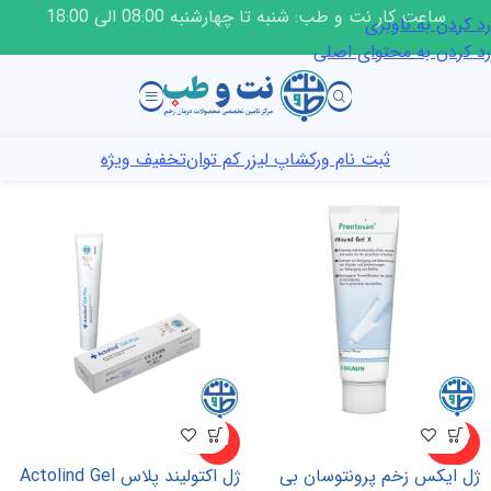
ساعت کار نت و طب: شنبه تا چهارشنبه 08:00 الی 18:00
رد کردن به ناوبری
رد کردن به محتوای اصلی
ثبت نام ورکشاپ لیزر کم توان
تخفیف ویژه
ناموجو
-۵%
د
ژل ایکس زخم پرونتوسان بی
ژل اکتولیند پلاس Actolind Gel