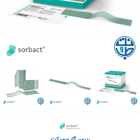
ریبون گاز سوربکت