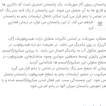
پانسمان ریبون گاز سوربکت، یک پانسمان استریل است که باکتری ها
و قارچ ها به آن متصل می شوند. این پانسمان از یک لایه سبز رنگ که
در تماس با زخم قرار می گیرد.امکان انتقال ترشحات زخم به پانسمان
ثانویه را فراهم می کند. از این پانسمان می توان در درمان فشاری
استفاده کرد.
ﻋﻤﻠﮑﺮد ﺳﻮرﺑﮑﺖ ﺑﺮ اﺳﺎس ﺗﺄﺛﯿﺮات ﻣﺘﻘﺎﺑﻞ ذرات ﻫﯿﺪروﻓﻮﺑﯿﮏ (آب
ﮔﺮﯾﺰ)، ﺑﺮ روی ﯾﮑﺪﯾﮕﺮ ﻣﯽ ﺑﺎﺷﺪ. در ﻃﺒﯿﻌﺖ دو ذره ﻫﯿﺪروﻓﻮب، در
ﺣﻀﻮر ﻣﻠﮑﻮل آب ﺑﻪ ﯾﮑﺪﯾﮕﺮ اﺗﺼﺎل ﻣﯽ ﯾﺎﺑﻨﺪ. ﺑﺎ ﺑﺮرﺳﯽ ﻣﯿﮑﺮوارﮔﺎﻧﯿﺴﻢ
ﻫﺎی ﭘﺎﺗﻮژن ﺗﻮﺳﻂ ﻣﺤﻘﻘﯿﻦ ﺳﻮﺋﺪی وﺟﻮد ﺳﺎﺧﺘﺎرﻫﺎی، ﻫﯿﺪورﻓﻮب در
ﺳﻄﺢ ﺳﻠﻮﻟﯽ اﯾﻦ ﻣﯿﮑﺮوارﮔﺎﻧﯿﺴﻢ ﻫﺎ ﺷﻨﺎﺳﺎﯾﯽ ﮔﺮدﯾﺪ .
زﻣﺎﻧﯽ ﮐﻪ ﺳﻄﺢ ﺳﺒﺰ رﻧﮓ ﭘﺎﻧﺴﻤﺎن در ﺗﻤﺎس ﺑﺎ زﺧﻢ ﻗﺮار ﻣﯽ ﮔﯿﺮد
ﻣﯿﮑﺮوب در ﺣﻀﻮر ﺗﺮﺷﺤﺎت زﺧﻢ ﺑﻪ ﺳﻄﺢ ﻫﯿﺪروﻓﻮب ﭘﺎﻧﺴﻤﺎن ﻣﺘﺼﻞ
ﻣﯽ ﺷﻮد. اﯾﻦ ﭼﺴﺒﻨﺪﮔﯽ ﺳﺒﺐ ﻏﯿﺮ ﻓﻌﺎل ﺷﺪن ﻣﯿﮑﺮوارﮔﺎﻧﯿﺴﻢ ﺷﺪه و ﺑﺎ
ﻫﺮ ﺗﻌﻮﯾﺾ ﭘﺎﻧﺴﻤﺎن ﻣﯿﺰان آﻧﻬﺎ در زﺧﻢ ﮐﻢ ﻣﯽ ﺷﻮد.